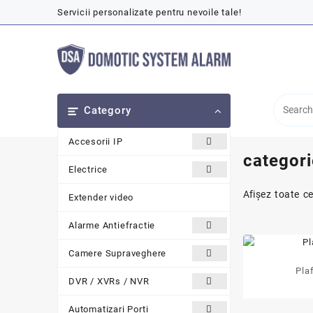
Skip
Servicii personalizate pentru nevoile tale!
to
content
Category
Accesorii IP
categor
Electrice
Afișez toate ce
Extender video
Alarme Antiefractie
Camere Supraveghere
Pla
DVR / XVRs / NVR
Automatizari Porti