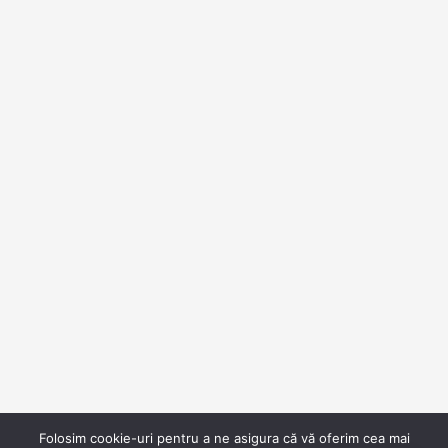
Termeni si Conditii
Retur produse
Politica de Confidentialitate
Informatii livrare
– Ai uitat parola?
Products
Camera Supraveghere 5MP Bullet
299,00
lei
NVR HIKVISION 16CH/8MP
2.199,00
lei
Contact
Adresa: Aleea G-ral Gheorghe Magheru
Craiova, Dolj
Folosim cookie-uri pentru a ne asigura că vă oferim cea mai
Telefon: +40 733 349 390